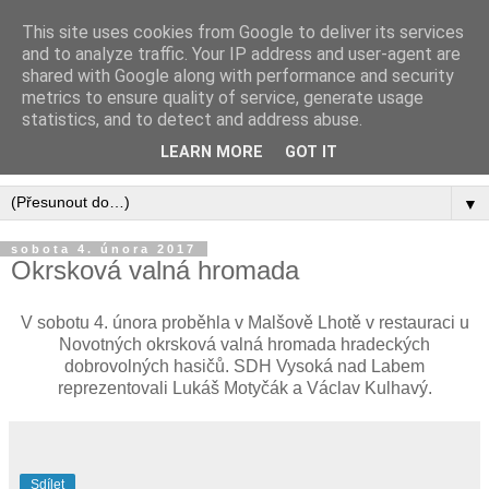
This site uses cookies from Google to deliver its services
Sbor dobrovolných hasičů
and to analyze traffic. Your IP address and user-agent are
shared with Google along with performance and security
Vysoká nad Labem
metrics to ensure quality of service, generate usage
statistics, and to detect and address abuse.
... jsme tu, abychom pomáhali ...
LEARN MORE
GOT IT
▼
sobota 4. února 2017
Okrsková valná hromada
V sobotu 4. února proběhla v Malšově Lhotě v restauraci u
Novotných okrsková valná hromada hradeckých
dobrovolných hasičů. SDH Vysoká nad Labem
reprezentovali Lukáš Motyčák a Václav Kulhavý.
Sdílet