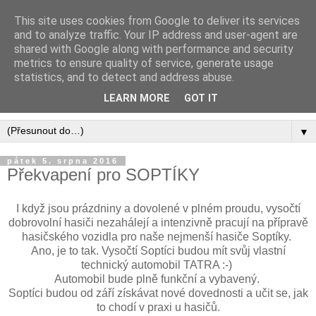
This site uses cookies from Google to deliver its services
Sbor dobrovolných hasičů
and to analyze traffic. Your IP address and user-agent are
shared with Google along with performance and security
Vysoká nad Labem
metrics to ensure quality of service, generate usage
statistics, and to detect and address abuse.
... jsme tu, abychom pomáhali ...
LEARN MORE
GOT IT
▼
pátek 5. srpna 2016
Překvapení pro SOPTÍKY
I když jsou prázdniny a dovolené v plném proudu, vysočtí
dobrovolní hasiči nezahálejí a intenzivně pracují na přípravě
hasičského vozidla pro naše nejmenší hasiče Soptíky.
Ano, je to tak. Vysočtí Soptíci budou mít svůj vlastní
technický automobil TATRA :-)
Automobil bude plně funkční a vybavený.
Soptíci budou od září získávat nové dovednosti a učit se, jak
to chodí v praxi u hasičů.