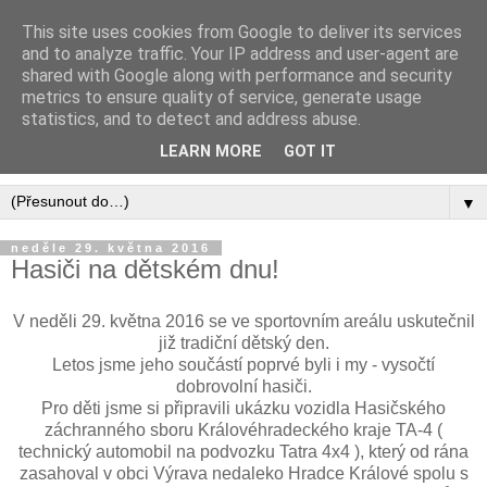
This site uses cookies from Google to deliver its services
Sbor dobrovolných hasičů
and to analyze traffic. Your IP address and user-agent are
shared with Google along with performance and security
Vysoká nad Labem
metrics to ensure quality of service, generate usage
statistics, and to detect and address abuse.
... jsme tu, abychom pomáhali ...
LEARN MORE
GOT IT
▼
neděle 29. května 2016
Hasiči na dětském dnu!
V neděli 29. května 2016 se ve sportovním areálu uskutečnil
již tradiční dětský den.
Letos jsme jeho součástí poprvé byli i my - vysočtí
dobrovolní hasiči.
Pro děti jsme si připravili ukázku vozidla Hasičského
záchranného sboru Královéhradeckého kraje TA-4 (
technický automobil na podvozku Tatra 4x4 ), který od rána
zasahoval v obci Výrava nedaleko Hradce Králové spolu s