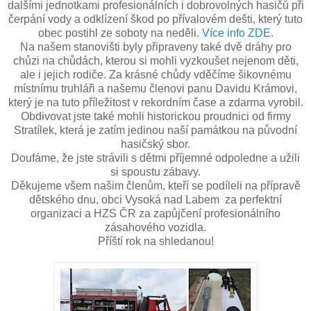
dalšími jednotkami profesionálních i dobrovolných hasičů při
čerpání vody a odklízení škod po přívalovém dešti, který tuto
obec postihl ze soboty na neděli.
Více info ZDE.
Na našem stanovišti byly připraveny také dvě dráhy pro
chůzi na chůdách, kterou si mohli vyzkoušet nejenom děti,
ale i jejich rodiče. Za krásné chůdy vděčíme šikovnému
místnímu truhláři a našemu členovi panu Davidu Krámovi,
který je na tuto příležitost v rekordním čase a zdarma vyrobil.
Obdivovat jste také mohli historickou proudnici od firmy
Stratílek, která je zatím jedinou naší památkou na původní
hasičský sbor.
Doufáme, že jste strávili s dětmi příjemné odpoledne a užili
si spoustu zábavy.
Děkujeme všem našim členům, kteří se podíleli na přípravě
dětského dnu, obci Vysoká nad Labem za perfektní
organizaci a HZS ČR za zapůjčení profesionálního
zásahového vozidla.
Příští rok na shledanou!